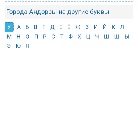
Города Андорры на другие буквы
У
А
Б
В
Г
Д
Е
Ё
Ж
З
И
Й
К
Л
М
Н
О
П
Р
С
Т
Ф
Х
Ц
Ч
Ш
Щ
Ы
Э
Ю
Я