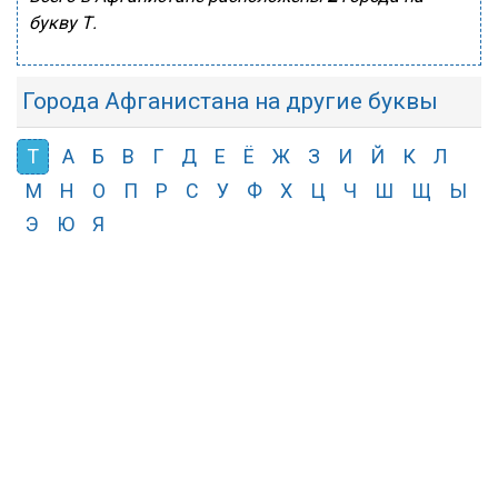
букву Т.
Города Афганистана на другие буквы
Т
А
Б
В
Г
Д
Е
Ё
Ж
З
И
Й
К
Л
М
Н
О
П
Р
С
У
Ф
Х
Ц
Ч
Ш
Щ
Ы
Э
Ю
Я