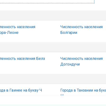
ленность населения
Численность населения
рра-Леоне
Болгарии
ленность населения Белз
Численность населения
Догондучи
ода в Гвинее на букву Ч
Города в Танзании на бук
Ш