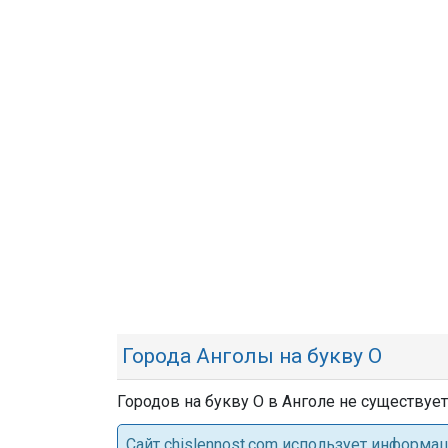
Города Анголы на букву О
Городов на букву О в Анголе не существует
Cайт chislennost.com использует информ