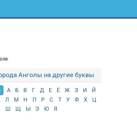
голе
орода Анголы на другие буквы
О
А
Б
В
Г
Д
Е
Ё
Ж
З
И
Й
К
Л
М
Н
П
Р
С
Т
У
Ф
Х
Ц
Ч
Ш
Щ
Ы
Э
Ю
Я