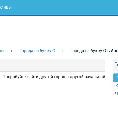
олицы
лы
Города на букву О
Города на букву О в Ан
Г
. Попробуйте найти другой город с другой начальной