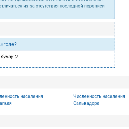
личаться из-за отсутствия последней переписи
Анголе?
букву О.
ленность населения
Численность населения
агвая
Сальвадора