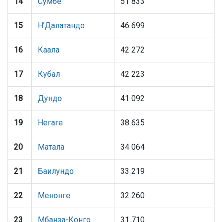
14
Сумбе
51 833
15
Н’Далатандо
46 699
16
Каала
42 272
17
Кубал
42 223
18
Дундо
41 092
19
Негаге
38 635
20
Матала
34 064
21
Баилундо
33 219
22
Менонге
32 260
23
Мбанза-Конго
31 710