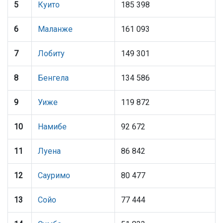
5
Куито
185 398
6
Маланже
161 093
7
Лобиту
149 301
8
Бенгела
134 586
9
Уиже
119 872
10
Намибе
92 672
11
Луена
86 842
12
Сауримо
80 477
13
Сойо
77 444