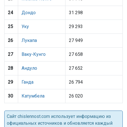
24
Дондо
31 298
25
Уку
29 293
26
Лукапа
27 949
27
Ваку-Кунго
27 658
28
Андуло
27 652
29
Ганда
26 794
30
Катумбела
26 020
Cайт chislennost.com использует информацию из
официальных источников и обновляется каждый