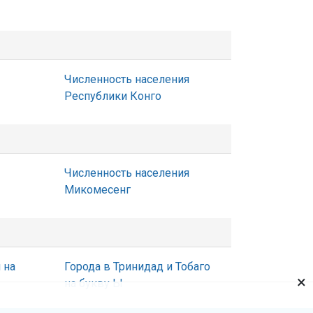
Численность населения
Республики Конго
Численность населения
Микомесенг
 на
Города в Тринидад и Тобаго
×
на букву Ы