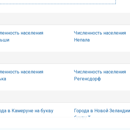
ленность населения
Численность населения
льши
Непала
ленность населения
Численность населения
ька
Регенсдорф
ода в Камеруне на букву
Города в Новой Зеландии
букву Т