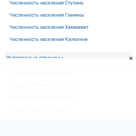
Численность населения Ступино
Численность населения Глиняны
Численность населения Хаммамет
Численность населения Килкенни
×
Интересные страницы
Города в Омане на букву Н
Города в Албании на букву О
Города в Джибути на букву С
Города в Кипре на букву Т
© Chislennost.com 2016 - 2026