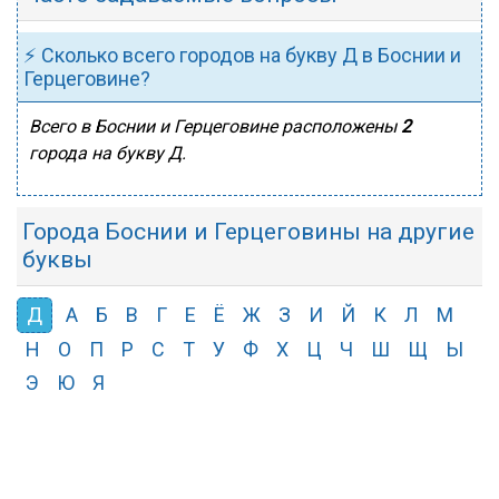
⚡ Сколько всего городов на букву Д в Боснии и
Герцеговине?
Всего в Боснии и Герцеговине расположены
2
города на букву Д.
Города Боснии и Герцеговины на другие
буквы
Д
А
Б
В
Г
Е
Ё
Ж
З
И
Й
К
Л
М
Н
О
П
Р
С
Т
У
Ф
Х
Ц
Ч
Ш
Щ
Ы
Э
Ю
Я