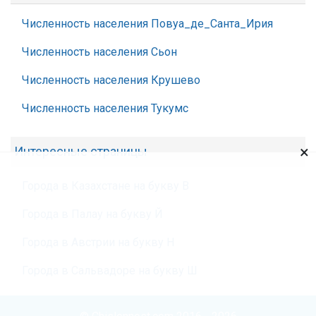
Численность населения Повуа_де_Санта_Ирия
Численность населения Сьон
Численность населения Крушево
Численность населения Тукумс
×
Интересные страницы
Города в Казахстане на букву В
Города в Палау на букву Й
Города в Австрии на букву Н
Города в Сальвадоре на букву Ш