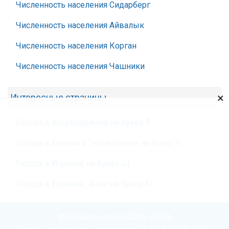
Численность населения Сидарберг
Численность населения Айвалык
Численность населения Корган
Численность населения Чашники
×
Интересные страницы
Города в Азербайджане на букву Ё
Города в Боснии и Герцеговине на букву О
Города в Израиле на букву Щ
Города в Буркина_Фасо на букву Ю
© Chislennost.com 2016 - 2026