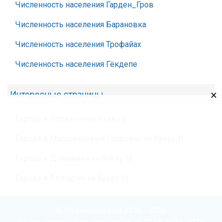
Численность населения Гарден_Гров
Численность населения Барановка
Численность населения Трофайах
Численность населения Гёкдепе
×
Интересные страницы
Города в Норвегии на букву Е
Города в Маршалловых Островах на букву Й
Города в Доминики на букву М
Города в Болгарии на букву Ы
© Chislennost.com 2016 - 2026