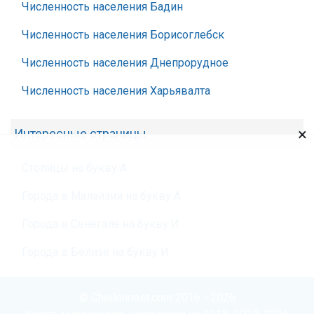
Численность населения Бадин
Численность населения Борисоглебск
Численность населения Днепрорудное
Численность населения Харьявалта
×
Интересные страницы
Столицы на букву А
Города в Малайзии на букву А
Города в Сенегале на букву И
Города в Белизе на букву И
© Chislennost.com 2016 - 2026