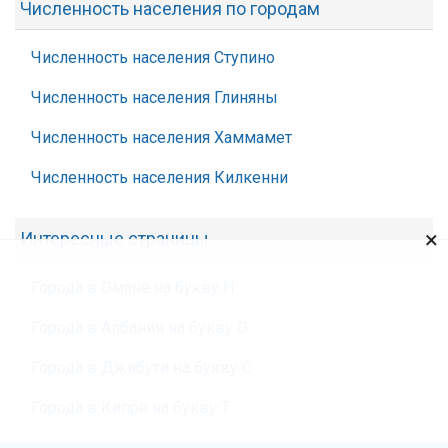
Численность населения по городам
Численность населения Ступино
Численность населения Глиняны
Численность населения Хаммамет
Численность населения Килкенни
×
Интересные страницы
Города в Омане на букву Н
Города в Албании на букву О
Города в Джибути на букву С
Города в Кипре на букву Т