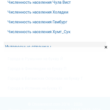
Численность населения Чула Вист
Численность населения Холадеи
Численность населения Гамбург
Численность населения Хумт_Сук
×
Интересные страницы
Города в Румынии на букву Й
Города в Финляндии на букву П
Города в Багамских Островах на букву Т
Города в Испании на букву Ю
© Chislennost.com 2016 - 2026