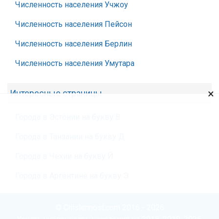
Численность населения Учжоу
Численность населения Пейсон
Численность населения Берлин
Численность населения Умутара
×
Интересные страницы
Города в Эстонии на букву В
Города в Танзании на букву Д
Города в Чехии на букву Й
Города в Аргентине на букву Э
© Chislennost.com 2016 - 2026