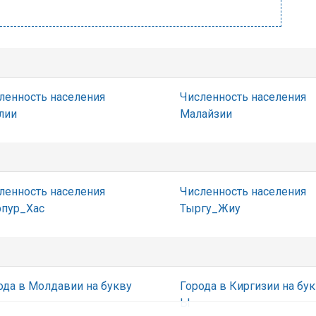
ленность населения
Численность населения
лии
Малайзии
ленность населения
Численность населения
пур_Хас
Тыргу_Жиу
ода в Молдавии на букву
Города в Киргизии на бу
Ы