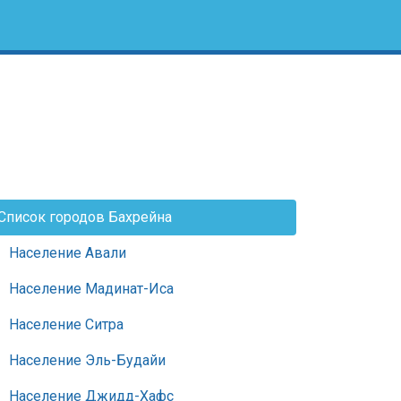
Список городов Бахрейна
Население Авали
Население Мадинат-Иса
Население Ситра
Население Эль-Будайи
Население Джидд-Хафс