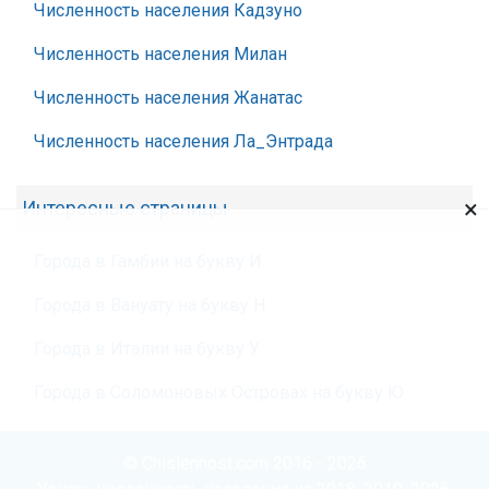
Численность населения Кадзуно
Численность населения Милан
Численность населения Жанатас
Численность населения Ла_Энтрада
×
Интересные страницы
Города в Гамбии на букву И
Города в Вануату на букву Н
Города в Италии на букву У
Города в Соломоновых Островах на букву Ю
© Chislennost.com 2016 - 2026