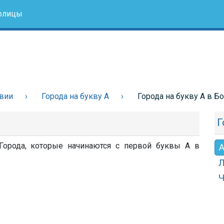
олицы
вии
Города на букву А
Города на букву А в Б
Г
Города, которые начинаются с первой буквы А в