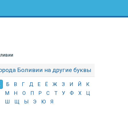
оливии
орода Боливии на другие буквы
А
Б
В
Г
Д
Е
Ё
Ж
З
И
Й
К
Л
М
Н
О
П
Р
С
Т
У
Ф
Х
Ц
Ч
Ш
Щ
Ы
Э
Ю
Я