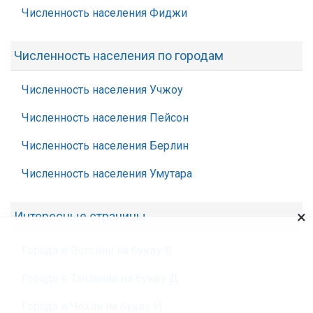
Численность населения Фиджи
Численность населения по городам
Численность населения Учжоу
Численность населения Пейсон
Численность населения Берлин
Численность населения Умутара
×
Интересные страницы
Города в Эстонии на букву В
Города в Танзании на букву Д
Города в Чехии на букву Й