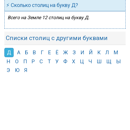
⚡ Сколько столиц на букву Д?
Всего на Земле 12 столиц на букву Д.
Списки столиц с другими буквами
Д
А
Б
В
Г
Е
Ё
Ж
З
И
Й
К
Л
М
Н
О
П
Р
С
Т
У
Ф
Х
Ц
Ч
Ш
Щ
Ы
Э
Ю
Я