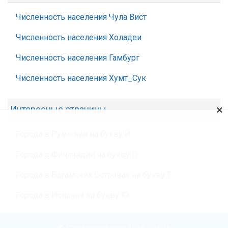
Численность населения Чула Вист
Численность населения Холадеи
Численность населения Гамбург
Численность населения Хумт_Сук
×
Интересные страницы
Города в Румынии на букву Й
Города в Финляндии на букву П
Города в Багамских Островах на букву Т
Города в Испании на букву Ю