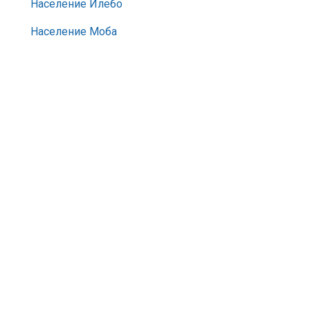
Население Илебо
Население Моба