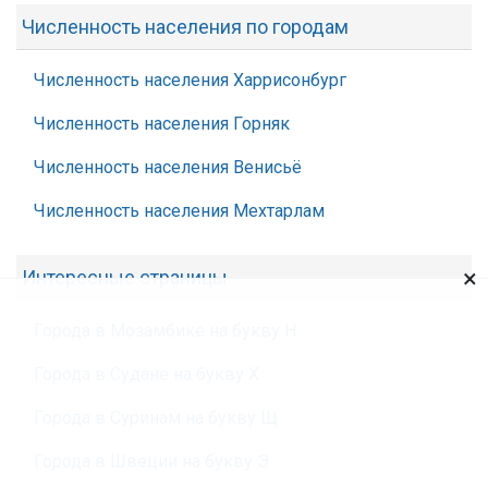
Численность населения по городам
Численность населения Харрисонбург
Численность населения Горняк
Численность населения Венисьё
Численность населения Мехтарлам
×
Интересные страницы
Города в Мозамбике на букву Н
Города в Судане на букву Х
Города в Суринам на букву Щ
Города в Швеции на букву Э