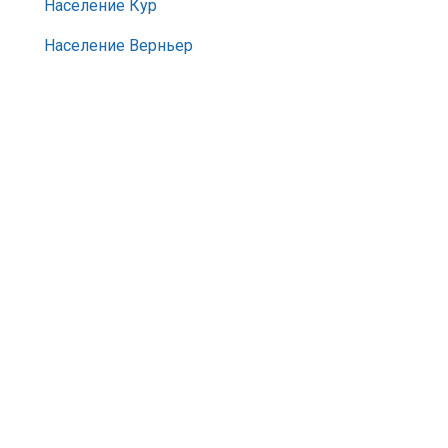
Население Кур
Население Верньер