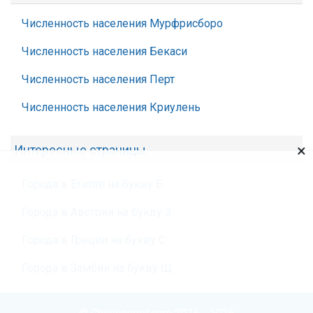
Численность населения Мурфрисборо
Численность населения Бекаси
Численность населения Перт
Численность населения Криулень
×
Интересные страницы
Города в Египте на букву Б
Города в Австрии на букву З
Города в Греции на букву С
Города в Замбии на букву Щ