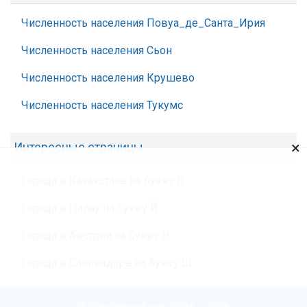
Численность населения Повуа_де_Санта_Ирия
Численность населения Сьон
Численность населения Крушево
Численность населения Тукумс
×
Интересные страницы
Города в Казахстане на букву В
Города в Палау на букву Й
Города в Австрии на букву Н
Города в Сальвадоре на букву Ш