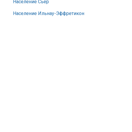
Население Сьер
Население Ильнау-Эффретикон