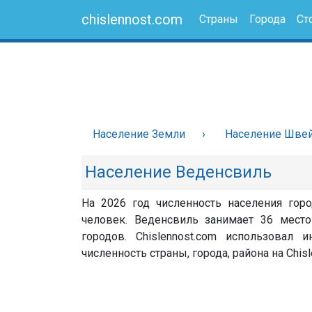
chislennost.com
Страны
Города
Ст
Население Земли
Население Шве
Население Веденсвиль
На 2026 год численность населения гор
человек. Веденсвиль занимает 36 мест
городов. Chislennost.com использовал
численность страны, города, района на Chisl