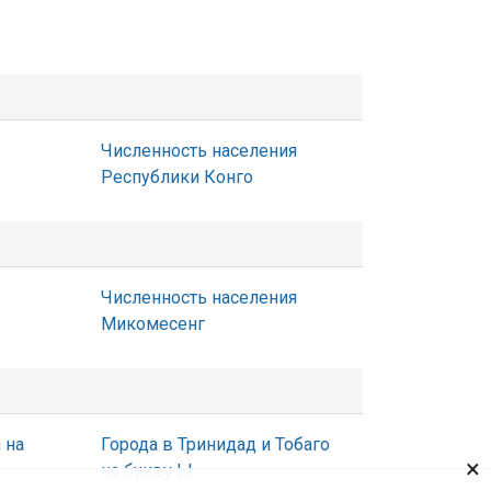
Численность населения
Республики Конго
Численность населения
Микомесенг
 на
Города в Тринидад и Тобаго
×
на букву Ы