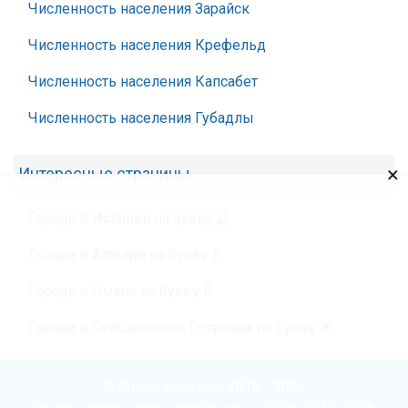
Численность населения Зарайск
Численность населения Крефельд
Численность населения Капсабет
Численность населения Губадлы
×
Интересные страницы
Города в Испании на букву Д
Города в Алжире на букву Ё
Города в Омане на букву Ё
Города в Сейшельских Островах на букву Ж
© Chislennost.com 2016 - 2026