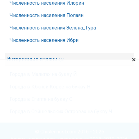
Численность населения Илорин
Численность населения Попаян
Численность населения Зелёна_Гура
Численность населения Ибри
×
Интересные страницы
Города в Мальтах на букву Й
Города в Южной Корее на букву Н
Города в Египте на букву С
Города в Сейшельских Островах на букву Ч
© Chislennost.com 2016 - 2026