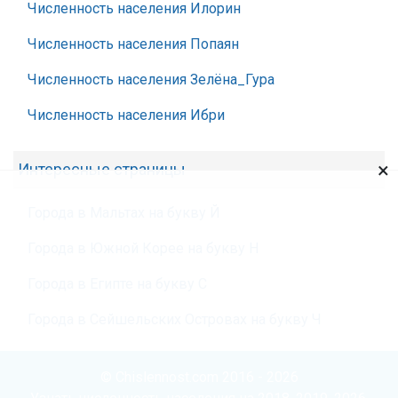
Численность населения Илорин
Численность населения Попаян
Численность населения Зелёна_Гура
Численность населения Ибри
×
Интересные страницы
Города в Мальтах на букву Й
Города в Южной Корее на букву Н
Города в Египте на букву С
Города в Сейшельских Островах на букву Ч
© Chislennost.com 2016 - 2026