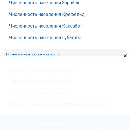
Численность населения Зарайск
Численность населения Крефельд
Численность населения Капсабет
Численность населения Губадлы
×
Интересные страницы
Города в Испании на букву Д
Города в Алжире на букву Ё
Города в Омане на букву Ё
Города в Сейшельских Островах на букву Ж
© Chislennost.com 2016 - 2026