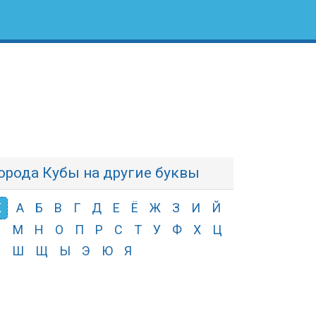
орода Кубы на другие буквы
К
А
Б
В
Г
Д
Е
Ё
Ж
З
И
Й
Л
М
Н
О
П
Р
С
Т
У
Ф
Х
Ц
Ч
Ш
Щ
Ы
Э
Ю
Я