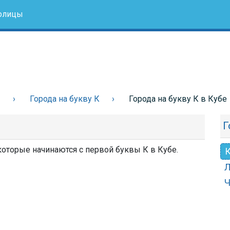
олицы
ы
Города на букву К
Города на букву К в Кубе
Г
 которые начинаются с первой буквы К в Кубе.