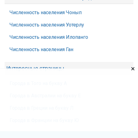
Численность населения Чонып
Численность населения Уотерлу
Численность населения Илопанго
Численность населения Ган
×
Интересные страницы
Города в Того на букву А
Города в Австралии на букву Е
Города в Греции на букву Л
Города в Франции на букву Ю