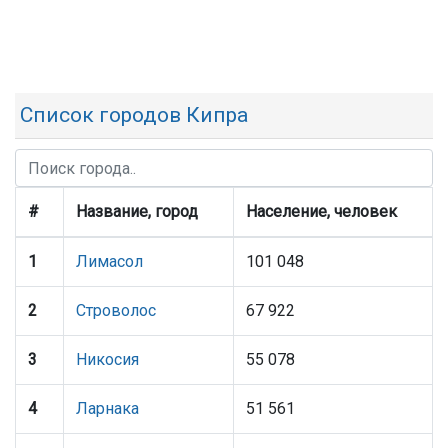
Список городов Кипра
#
Название, город
Население, человек
1
Лимасол
101 048
2
Строволос
67 922
3
Никосия
55 078
4
Ларнака
51 561