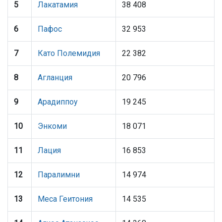
5
Лакатамия
38 408
6
Пафос
32 953
7
Като Полемидия
22 382
8
Агланция
20 796
9
Арадиппоу
19 245
10
Энкоми
18 071
11
Лация
16 853
12
Паралимни
14 974
13
Меса Геитония
14 535