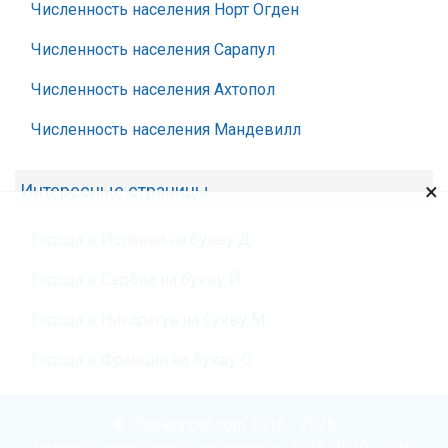
Численность населения Норт Огден
Численность населения Сарапул
Численность населения Ахтопол
Численность населения Мандевилл
×
Интересные страницы
Города в Испании на букву Д
Города в Сербии на букву Й
Города в Никарагуа на букву М
Города в Франции на букву О
© Chislennost.com 2016 - 2026