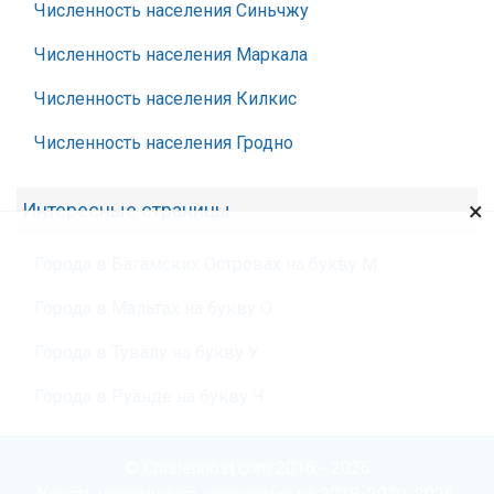
Численность населения Синьчжу
Численность населения Маркала
Численность населения Килкис
Численность населения Гродно
×
Интересные страницы
Города в Багамских Островах на букву М
Города в Мальтах на букву О
Города в Тувалу на букву У
Города в Руанде на букву Ч
© Chislennost.com 2016 - 2026