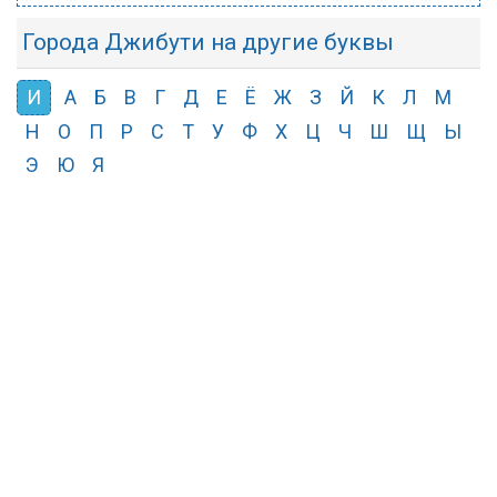
Города Джибути на другие буквы
И
А
Б
В
Г
Д
Е
Ё
Ж
З
Й
К
Л
М
Н
О
П
Р
С
Т
У
Ф
Х
Ц
Ч
Ш
Щ
Ы
Э
Ю
Я