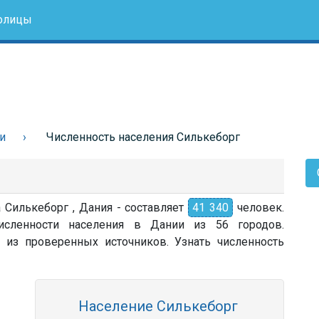
олицы
и
Численность населения Силькеборг
 Силькеборг , Дания - составляет
41 340
человек.
сленности населения в Дании из 56 городов.
 из проверенных источников. Узнать численность
Население Силькеборг