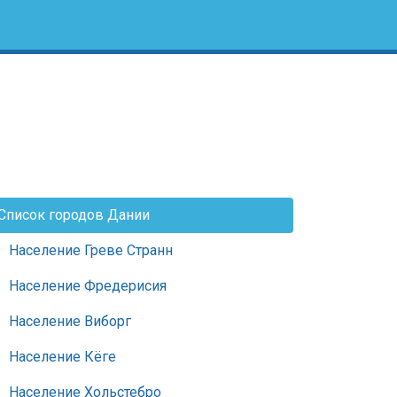
Список городов Дании
Население Греве Странн
Население Фредерисия
Население Виборг
Население Кёге
Население Хольстебро