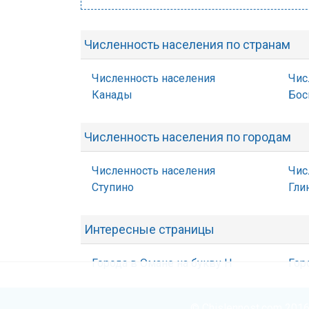
Численность населения по странам
Численность населения
Чис
Канады
Бос
Численность населения по городам
Численность населения
Чис
Ступино
Гли
Интересные страницы
Города в Омане на букву Н
Гор
© Chislennost.com 2016