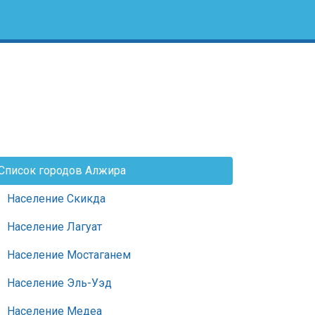
Список городов Алжира
Население Скикда
Население Лагуат
Население Мостаганем
Население Эль-Уэд
Население Медеа