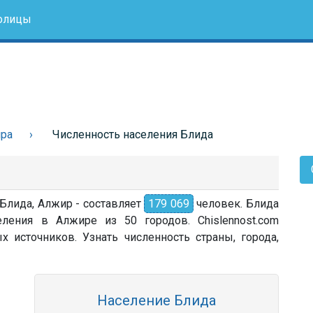
олицы
ира
Численность населения Блида
 Блида, Алжир - составляет
179 069
человек. Блида
ления в Алжире из 50 городов. Chislennost.com
источников. Узнать численность страны, города,
Население Блида