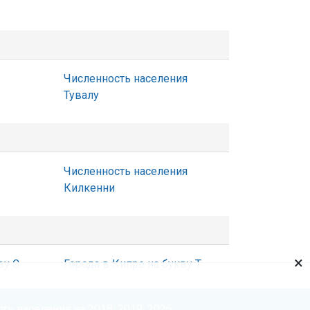
Численность населения
Тувалу
Численность населения
Килкенни
×
ву С
Города в Кипре на букву Т
ть населения на 2018, 2019, 2026.