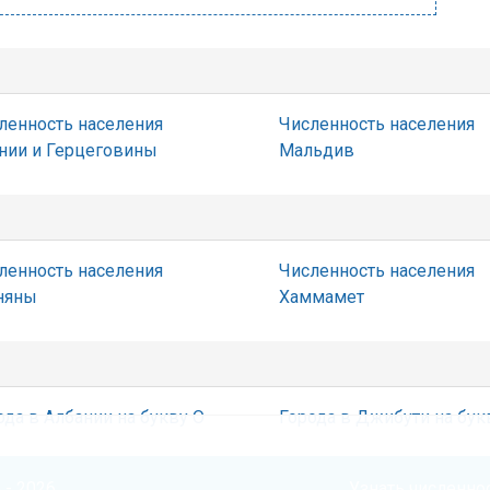
ленность населения
Численность населения
нии и Герцеговины
Мальдив
ленность населения
Численность населения
няны
Хаммамет
ода в Албании на букву О
Города в Джибути на бук
 - 2026
Узнать численнос