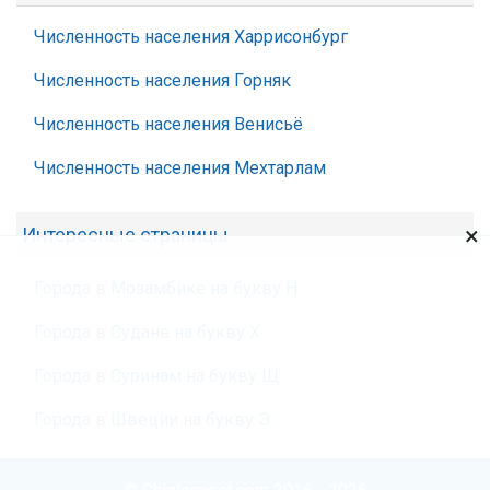
Численность населения Харрисонбург
Численность населения Горняк
Численность населения Венисьё
Численность населения Мехтарлам
×
Интересные страницы
Города в Мозамбике на букву Н
Города в Судане на букву Х
Города в Суринам на букву Щ
Города в Швеции на букву Э