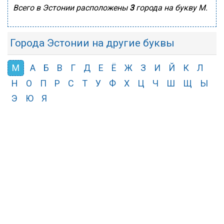
Всего в Эстонии расположены
3
города на букву М.
Города Эстонии на другие буквы
М
А
Б
В
Г
Д
Е
Ё
Ж
З
И
Й
К
Л
Н
О
П
Р
С
Т
У
Ф
Х
Ц
Ч
Ш
Щ
Ы
Э
Ю
Я