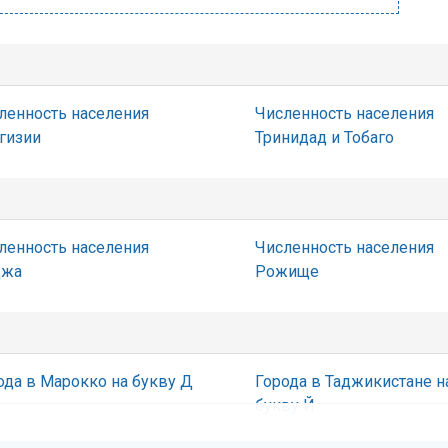
ленность населения
Численность населения
гизии
Тринидад и Тобаго
ленность населения
Численность населения
джа
Рожище
ода в Марокко на букву Д
Города в Таджикистане н
букву Й