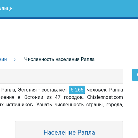
олицы
нии
Численность населения Рапла
 Рапла, Эстония - составляет
5 265
человек. Рапла
ления в Эстонии из 47 городов. Chislennost.com
источников. Узнать численность страны, города,
Население Рапла