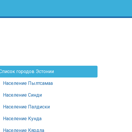
Список городов Эстонии
Население Пылтсамаа
Население Синди
Население Палдиски
Население Кунда
Население Кярдла