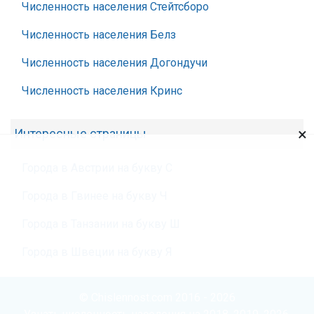
Численность населения Стейтсборо
Численность населения Белз
Численность населения Догондучи
Численность населения Кринс
×
Интересные страницы
Города в Австрии на букву С
Города в Гвинее на букву Ч
Города в Танзании на букву Ш
Города в Швеции на букву Я
© Chislennost.com 2016 - 2026