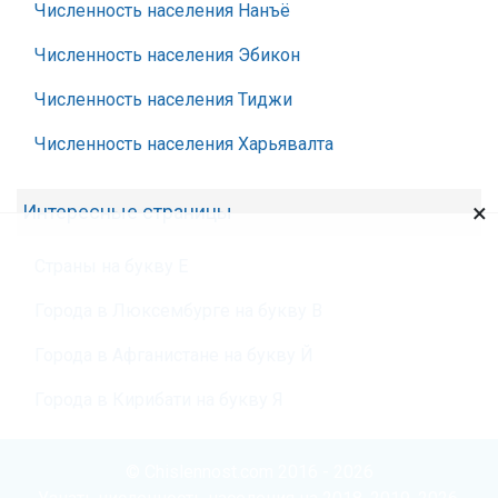
Численность населения Нанъё
Численность населения Эбикон
Численность населения Тиджи
Численность населения Харьявалта
×
Интересные страницы
Страны на букву Е
Города в Люксембурге на букву В
Города в Афганистане на букву Й
Города в Кирибати на букву Я
© Chislennost.com 2016 - 2026