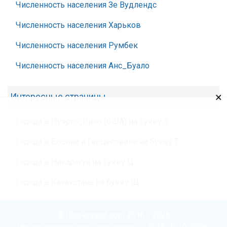
Численность населения Зе Вудлендс
Численность населения Харьков
Численность населения Румбек
Численность населения Анс_Буало
×
Интересные страницы
Города в Пуэрто_Рико (США) на букву З
Города в Боснии и Герцеговине на букву Т
Города в Никарагуа на букву Ц
Города в Казахстане на букву Щ
© Chislennost.com 2016 - 2026