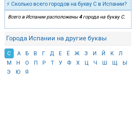
⚡ Сколько всего городов на букву С в Испании?
Всего в Испании расположены
4
города на букву С.
Города Испании на другие буквы
С
А
Б
В
Г
Д
Е
Ё
Ж
З
И
Й
К
Л
М
Н
О
П
Р
Т
У
Ф
Х
Ц
Ч
Ш
Щ
Ы
Э
Ю
Я