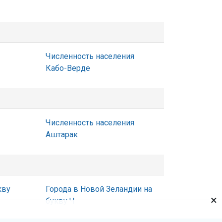
Численность населения
Кабо-Верде
Численность населения
Аштарак
кву
Города в Новой Зеландии на
×
букву Ч