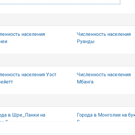
ленность населения
Численность населения
неи
Руанды
ленность населения Уэст
Численность населения
ейетт
Мбанга
ода в Шри_Ланки на
Города в Монголии на бу
ву Г
Ё