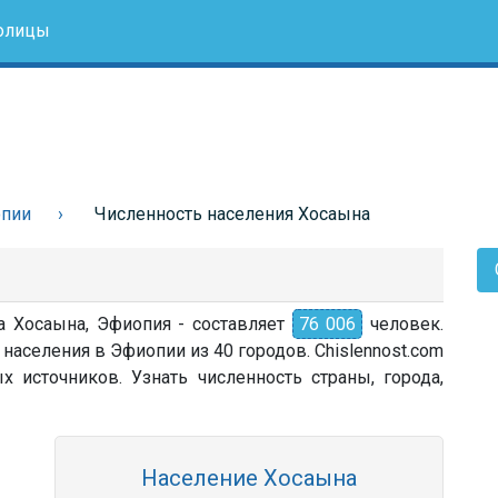
олицы
опии
Численность населения Хосаына
а Хосаына, Эфиопия - составляет
76 006
человек.
населения в Эфиопии из 40 городов. Chislennost.com
источников. Узнать численность страны, города,
Население Хосаына