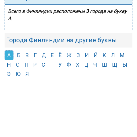
Всего в Финляндии расположены
3
города на букву
А.
Города Финляндии на другие буквы
А
Б
В
Г
Д
Е
Ё
Ж
З
И
Й
К
Л
М
Н
О
П
Р
С
Т
У
Ф
Х
Ц
Ч
Ш
Щ
Ы
Э
Ю
Я