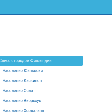
Список городов Финляндии
Население Юанкоски
Население Каскинен
Население Осло
Население Акерсхус
Население Хордаланн