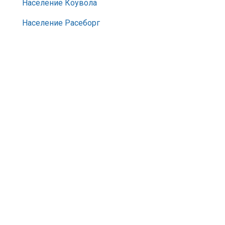
Население Коувола
Население Расеборг