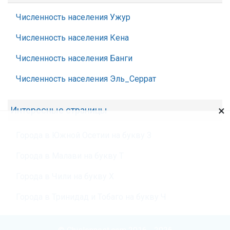
Численность населения Ужур
Численность населения Кена
Численность населения Банги
Численность населения Эль_Серрат
×
Интересные страницы
Города в Южной Осетии на букву З
Города в Малави на букву Т
Города в Чили на букву Х
Города в Тринидад и Тобаго на букву Ч