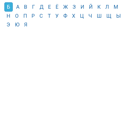
Б
А
В
Г
Д
Е
Ё
Ж
З
И
Й
К
Л
М
Н
О
П
Р
С
Т
У
Ф
Х
Ц
Ч
Ш
Щ
Ы
Э
Ю
Я