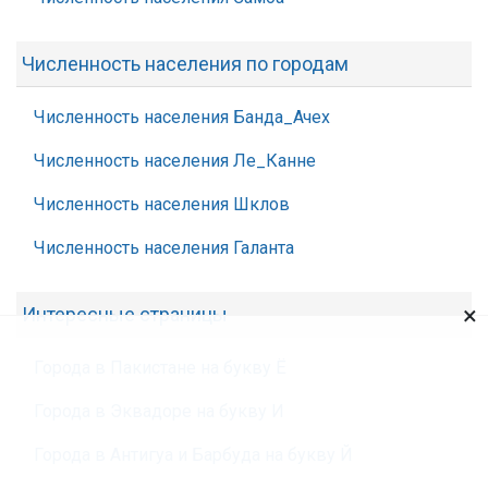
Численность населения по городам
Численность населения Банда_Ачех
Численность населения Ле_Канне
Численность населения Шклов
Численность населения Галанта
×
Интересные страницы
Города в Пакистане на букву Ё
Города в Эквадоре на букву И
Города в Антигуа и Барбуда на букву Й