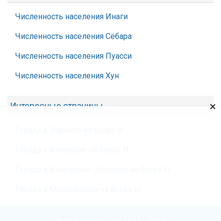
Численность населения Инаги
Численность населения Сёбара
Численность населения Пуасси
Численность населения Хун
×
Интересные страницы
Города в Израиле на букву В
Города в Камеруне на букву И
Города в Коморских Островах на букву И
Города в Мадагаскаре на букву Ш