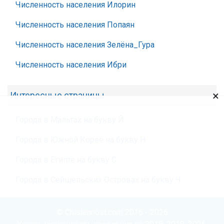
Численность населения Илорин
Численность населения Попаян
Численность населения Зелёна_Гура
Численность населения Ибри
×
Интересные страницы
Города в Мальтах на букву Й
Города в Южной Корее на букву Н
Города в Египте на букву С
Города в Сейшельских Островах на букву Ч
© Chislennost.com 2016 - 2026