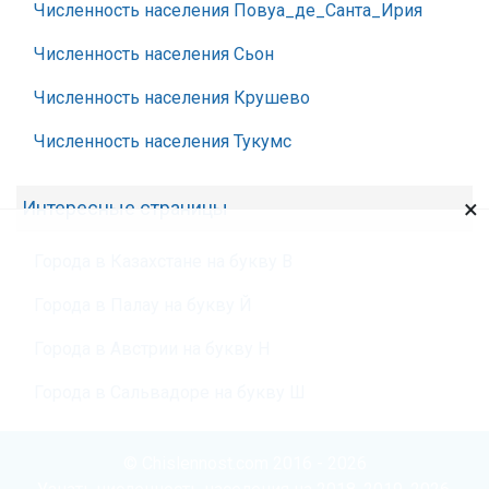
Численность населения Повуа_де_Санта_Ирия
Численность населения Сьон
Численность населения Крушево
Численность населения Тукумс
×
Интересные страницы
Города в Казахстане на букву В
Города в Палау на букву Й
Города в Австрии на букву Н
Города в Сальвадоре на букву Ш
© Chislennost.com 2016 - 2026